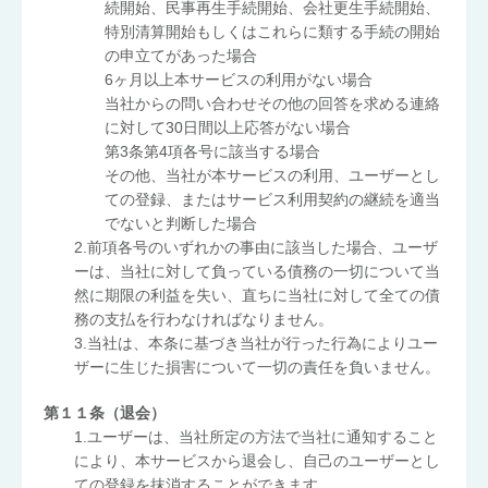
続開始、民事再生手続開始、会社更生手続開始、
特別清算開始もしくはこれらに類する手続の開始
の申立てがあった場合
6ヶ月以上本サービスの利用がない場合
当社からの問い合わせその他の回答を求める連絡
に対して30日間以上応答がない場合
第3条第4項各号に該当する場合
その他、当社が本サービスの利用、ユーザーとし
ての登録、またはサービス利用契約の継続を適当
でないと判断した場合
2.前項各号のいずれかの事由に該当した場合、ユーザ
ーは、当社に対して負っている債務の一切について当
然に期限の利益を失い、直ちに当社に対して全ての債
務の支払を行わなければなりません。
3.当社は、本条に基づき当社が行った行為によりユー
ザーに生じた損害について一切の責任を負いません。
第１１条（退会）
1.ユーザーは、当社所定の方法で当社に通知すること
により、本サービスから退会し、自己のユーザーとし
ての登録を抹消することができます。