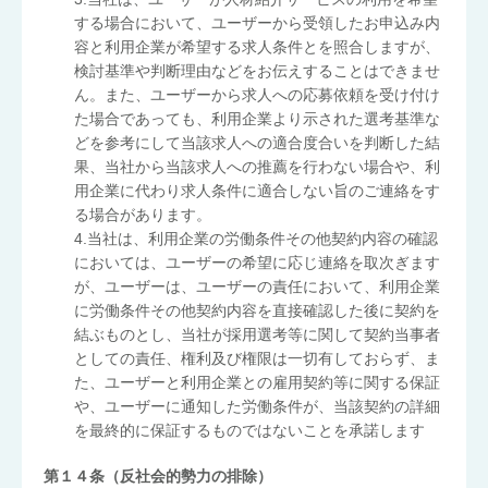
する場合において、ユーザーから受領したお申込み内
容と利用企業が希望する求人条件とを照合しますが、
検討基準や判断理由などをお伝えすることはできませ
ん。また、ユーザーから求人への応募依頼を受け付け
た場合であっても、利用企業より示された選考基準な
どを参考にして当該求人への適合度合いを判断した結
果、当社から当該求人への推薦を行わない場合や、利
用企業に代わり求人条件に適合しない旨のご連絡をす
る場合があります。
4.当社は、利用企業の労働条件その他契約内容の確認
においては、ユーザーの希望に応じ連絡を取次ぎます
が、ユーザーは、ユーザーの責任において、利用企業
に労働条件その他契約内容を直接確認した後に契約を
結ぶものとし、当社が採用選考等に関して契約当事者
としての責任、権利及び権限は一切有しておらず、ま
た、ユーザーと利用企業との雇用契約等に関する保証
や、ユーザーに通知した労働条件が、当該契約の詳細
を最終的に保証するものではないことを承諾します
第１４条（反社会的勢力の排除）