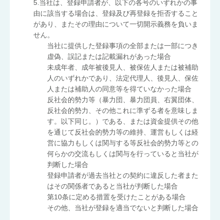
5.当社は、登録申請者が、以下の各号のいずれかの事
由に該当する場合は、登録及び再登録を拒否すること
があり、またその理由について一切開示義務を負いま
せん。
当社に提供した登録事項の全部または一部につき
虚偽、誤記または記載漏れがあった場合
未成年者、成年被後見人、被保佐人または被補助
人のいずれかであり、法定代理人、後見人、保佐
人または補助人の同意等を得ていなかった場合
反社会的勢力等（暴力団、暴力団員、右翼団体、
反社会的勢力、その他これに準ずる者を意味しま
す。以下同じ。）である、または資金提供その他
を通じて反社会的勢力等の維持、運営もしくは経
営に協力もしくは関与する等反社会的勢力等との
何らかの交流もしくは関与を行っていると当社が
判断した場合
登録申請者が過去当社との契約に違反した者また
はその関係者であると当社が判断した場合
第10条に定める措置を受けたことがある場合
その他、当社が登録を適当でないと判断した場合