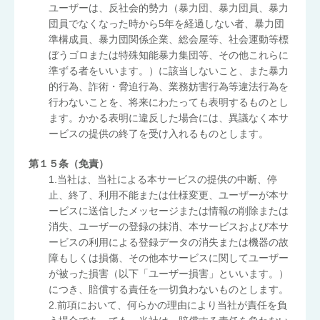
ユーザーは、反社会的勢力（暴力団、暴力団員、暴力
団員でなくなった時から5年を経過しない者、暴力団
準構成員、暴力団関係企業、総会屋等、社会運動等標
ぼうゴロまたは特殊知能暴力集団等、その他これらに
準ずる者をいいます。）に該当しないこと、また暴力
的行為、詐術・脅迫行為、業務妨害行為等違法行為を
行わないことを、将来にわたっても表明するものとし
ます。かかる表明に違反した場合には、異議なく本サ
ービスの提供の終了を受け入れるものとします。
第１５条（免責）
1.当社は、当社による本サービスの提供の中断、停
止、終了、利用不能または仕様変更、ユーザーが本サ
ービスに送信したメッセージまたは情報の削除または
消失、ユーザーの登録の抹消、本サービスおよび本サ
ービスの利用による登録データの消失または機器の故
障もしくは損傷、その他本サービスに関してユーザー
が被った損害（以下「ユーザー損害」といいます。）
につき、賠償する責任を一切負わないものとします。
2.前項において、何らかの理由により当社が責任を負