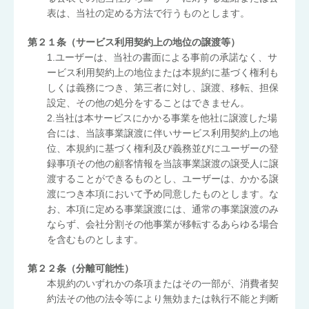
表は、当社の定める方法で行うものとします。
第２１条（サービス利用契約上の地位の譲渡等）
1.ユーザーは、当社の書面による事前の承諾なく、サ
ービス利用契約上の地位または本規約に基づく権利も
しくは義務につき、第三者に対し、譲渡、移転、担保
設定、その他の処分をすることはできません。
2.当社は本サービスにかかる事業を他社に譲渡した場
合には、当該事業譲渡に伴いサービス利用契約上の地
位、本規約に基づく権利及び義務並びにユーザーの登
録事項その他の顧客情報を当該事業譲渡の譲受人に譲
渡することができるものとし、ユーザーは、かかる譲
渡につき本項において予め同意したものとします。な
お、本項に定める事業譲渡には、通常の事業譲渡のみ
ならず、会社分割その他事業が移転するあらゆる場合
を含むものとします。
第２２条（分離可能性）
本規約のいずれかの条項またはその一部が、消費者契
約法その他の法令等により無効または執行不能と判断